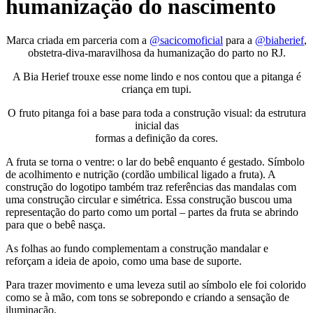
humanização do nascimento
Marca criada em parceria com a
@sacicomoficial
para a
@biaherief
,
obstetra-diva-maravilhosa da humanização do parto no RJ.
A Bia Herief trouxe esse nome lindo e nos contou que a pitanga é
criança em tupi.
O fruto pitanga foi a base para toda a construção visual: da estrutura
inicial das
formas a definição da cores.
A fruta se torna o ventre: o lar do bebê enquanto é gestado. Símbolo
de acolhimento e nutrição (cordão umbilical ligado a fruta). A
construção do logotipo também traz referências das mandalas com
uma construção circular e simétrica. Essa construção buscou uma
representação do parto como um portal – partes da fruta se abrindo
para que o bebê nasça.
As folhas ao fundo complementam a construção mandalar e
reforçam a ideia de apoio, como uma base de suporte.
Para trazer movimento e uma leveza sutil ao símbolo ele foi colorido
como se à mão, com tons se sobrepondo e criando a sensação de
iluminação.